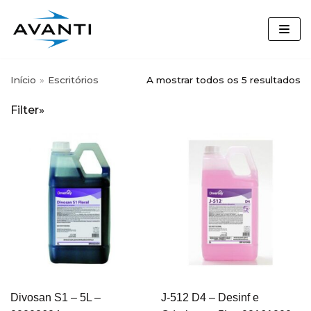
Skip
to
content
Início
»
Escritórios
A mostrar todos os 5 resultados
Busque por nome, marca ou
Filter»
categoria:
Segmentos
Desinfetante
(3)
Detergentes Louça
(7)
Diversey
(64)
Divosan S1 – 5L –
J-512 D4 – Desinf e
Equipamentos
(14)