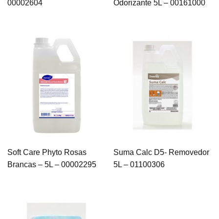
00002604
Odorizante 5L – 00161000
Escritórios
(5)
Hobart
(3)
Hospitais e Clínicas
(36)
Hotéis
(28)
Indústria
(11)
Kimberly Clark
(77)
Acessórios
(7)
Álcool Antisséptico
(3)
Guardanapo
(3)
Higiene Pessoal
(49)
Soft Care Phyto Rosas
Suma Calc D5- Removedor
Papel Higienico
(7)
Brancas – 5L – 00002295
5L – 01100306
Papel Toalha
(16)
Sabonete
(6)
Wiper
(18)