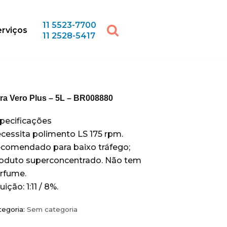
11 5523-7700
rviços
11 2528-5417
ra Vero Plus – 5L – BR008880
pecificações
cessita polimento LS 175 rpm.
comendado para baixo tráfego;
oduto superconcentrado. Não tem
rfume.
uição: 1:11 / 8%.
tegoria:
Sem categoria