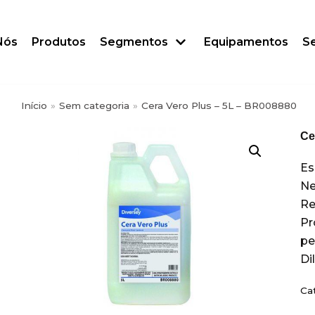
Nós
Produtos
Segmentos
Equipamentos
Se
Início
»
Sem categoria
»
Cera Vero Plus – 5L – BR008880
Ce
Es
Ne
Re
Pr
pe
Dil
Ca