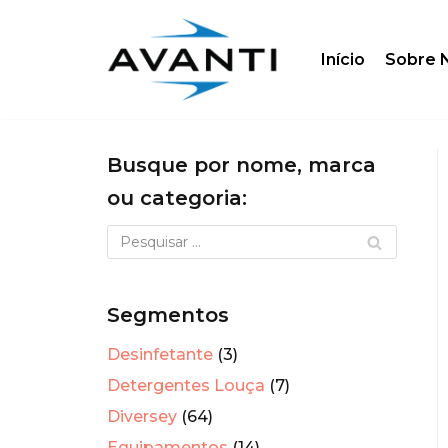
Skip
Início
Sobre 
to
content
Busque por nome, marca
ou categoria:
Segmentos
Desinfetante
(3)
Detergentes Louça
(7)
Diversey
(64)
Equipamentos
(14)