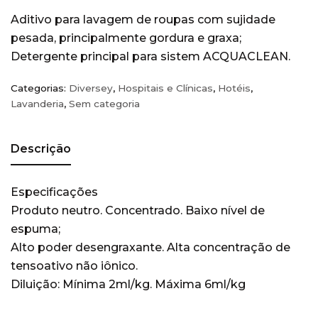
Aditivo para lavagem de roupas com sujidade
Lavagem mecânica de louças
(15)
pesada, principalmente gordura e graxa;
Cozinhas
(14)
Detergente principal para sistem ACQUACLEAN.
Lavanderia
(21)
Limpadoras e Conservadoras
(2)
Categorias:
Diversey
,
Hospitais e Clínicas
,
Hotéis
,
Lavanderia
,
Sem categoria
pisos
(2)
Restaurantes
(19)
Descrição
Sem categoria
(204)
Veículos
(4)
Especificações
Wiper
(22)
Produto neutro. Concentrado. Baixo nível de
espuma;
Alto poder desengraxante. Alta concentração de
tensoativo não iônico.
Diluição: Mínima 2ml/kg. Máxima 6ml/kg