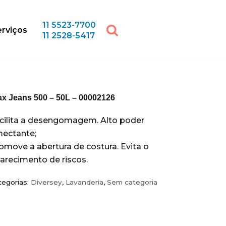
11 5523-7700
rviços
11 2528-5417
ax Jeans 500 – 50L – 00002126
cilita a desengomagem. Alto poder
ectante;
omove a abertura de costura. Evita o
arecimento de riscos.
tegorias:
Diversey
,
Lavanderia
,
Sem categoria