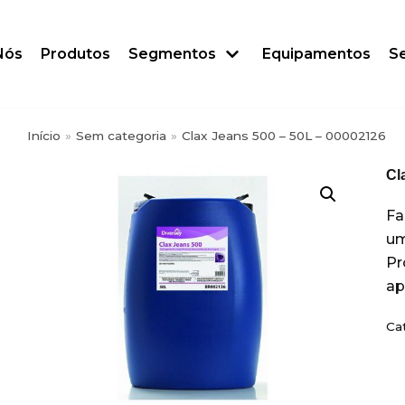
Nós
Produtos
Segmentos
Equipamentos
Se
Início
»
Sem categoria
»
Clax Jeans 500 – 50L – 00002126
Cl
Fa
um
Pr
ap
Ca