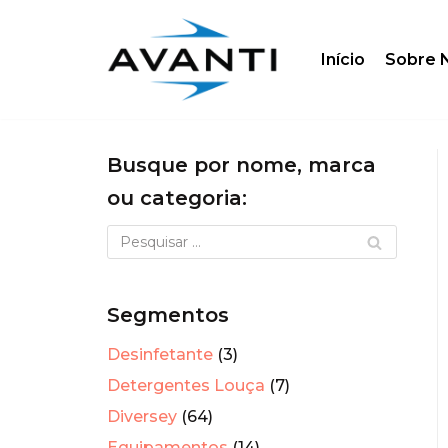
Skip
Início
Sobre 
to
content
Busque por nome, marca
ou categoria:
Segmentos
Desinfetante
(3)
Detergentes Louça
(7)
Diversey
(64)
Equipamentos
(14)