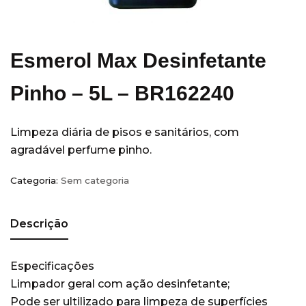
Equipamentos
(14)
Escritórios
(5)
Hobart
(3)
Esmerol Max Desinfetante
Hospitais e Clínicas
(36)
Pinho – 5L – BR162240
Hotéis
(28)
Indústria
(11)
Limpeza diária de pisos e sanitários, com
Kimberly Clark
(77)
agradável perfume pinho.
Acessórios
(7)
Álcool Antisséptico
(3)
Categoria:
Sem categoria
Guardanapo
(3)
Higiene Pessoal
(49)
Descrição
Papel Higienico
(7)
Papel Toalha
(16)
Especificações
Limpador geral com ação desinfetante;
Sabonete
(6)
Pode ser ultilizado para limpeza de superfícies
Wiper
(18)