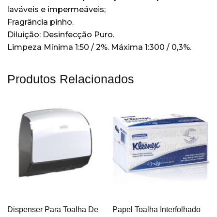
laváveis e impermeáveis;
Lavagem mecânica de louças
(15)
Fragrância pinho.
Cozinhas
(14)
Diluição: Desinfecção Puro.
Lavanderia
(21)
Limpeza Mínima 1:50 / 2%. Máxima 1:300 / 0,3%.
Limpadoras e Conservadoras
(2)
pisos
(2)
Produtos Relacionados
Restaurantes
(19)
Sem categoria
(204)
Veículos
(4)
Wiper
(22)
Dispenser Para Toalha De
Papel Toalha Interfolhado