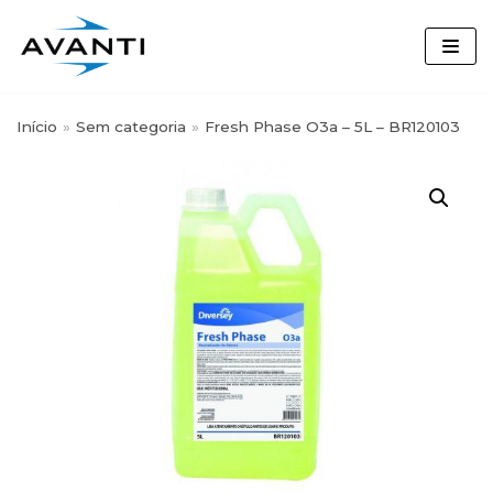
Skip
to
content
Início
»
Sem categoria
»
Fresh Phase O3a – 5L – BR120103
Busque por nome, marca ou
categoria:
Segmentos
Desinfetante
(3)
Detergentes Louça
(7)
Diversey
(64)