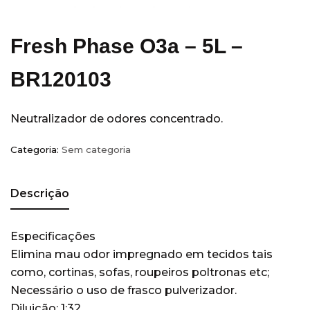
Equipamentos
(14)
Escritórios
(5)
Fresh Phase O3a – 5L –
Hobart
(3)
Hospitais e Clínicas
(36)
BR120103
Hotéis
(28)
Indústria
(11)
Neutralizador de odores concentrado.
Kimberly Clark
(77)
Categoria:
Sem categoria
Acessórios
(7)
Álcool Antisséptico
(3)
Descrição
Guardanapo
(3)
Higiene Pessoal
(49)
Especificações
Papel Higienico
(7)
Elimina mau odor impregnado em tecidos tais
Papel Toalha
(16)
como, cortinas, sofas, roupeiros poltronas etc;
Sabonete
(6)
Necessário o uso de frasco pulverizador.
Diluição: 1:32.
Wiper
(18)