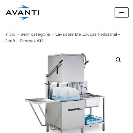
Skip
to
content
Início
»
Sem categoria
»
Lavadora De Louças Industrial –
Capô – Ecomax 612
Busque por nome, marca ou
categoria:
Segmentos
Desinfetante
(3)
Detergentes Louça
(7)
Diversey
(64)