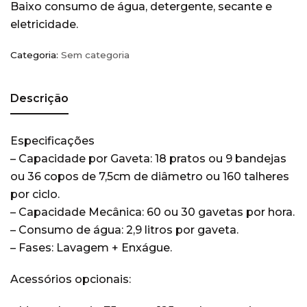
Baixo consumo de água, detergente, secante e
Lavagem mecânica de louças
(15)
eletricidade.
Cozinhas
(14)
Categoria:
Sem categoria
Lavanderia
(21)
Limpadoras e Conservadoras
(2)
Descrição
pisos
(2)
Restaurantes
(19)
Especificações
Sem categoria
(204)
– Capacidade por Gaveta: 18 pratos ou 9 bandejas
Veículos
(4)
ou 36 copos de 7,5cm de diâmetro ou 160 talheres
Wiper
(22)
por ciclo.
– Capacidade Mecânica: 60 ou 30 gavetas por hora.
– Consumo de água: 2,9 litros por gaveta.
– Fases: Lavagem + Enxágue.
Acessórios opcionais: