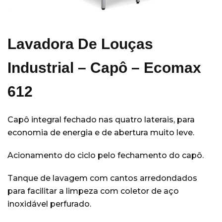
Equipamentos
(14)
Escritórios
(5)
Hobart
(3)
Lavadora De Louças
Hospitais e Clínicas
(36)
Industrial – Capô – Ecomax
Hotéis
(28)
Indústria
(11)
612
Kimberly Clark
(77)
Acessórios
(7)
Capô integral fechado nas quatro laterais, para
Álcool Antisséptico
(3)
economia de energia e de abertura muito leve.
Guardanapo
(3)
Acionamento do ciclo pelo fechamento do capô.
Higiene Pessoal
(49)
Papel Higienico
(7)
Tanque de lavagem com cantos arredondados
Papel Toalha
(16)
para facilitar a limpeza com coletor de aço
inoxidável perfurado.
Sabonete
(6)
Wiper
(18)