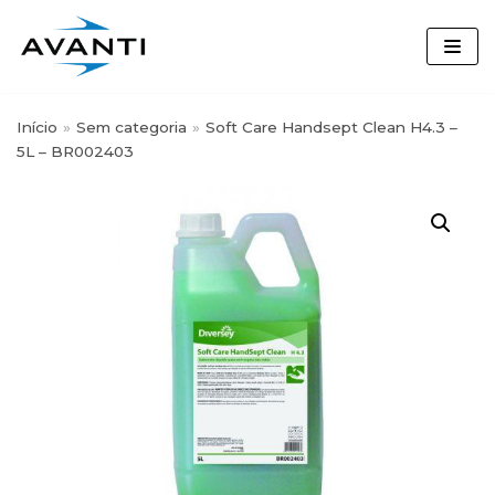
Skip
to
content
Início
»
Sem categoria
»
Soft Care Handsept Clean H4.3 –
5L – BR002403
Busque por nome, marca ou
categoria:
Segmentos
Desinfetante
(3)
Detergentes Louça
(7)
Diversey
(64)