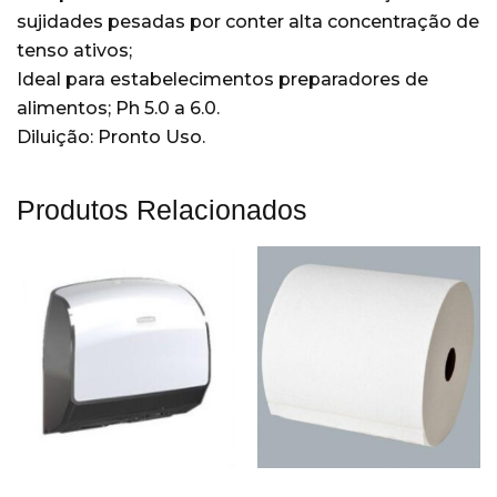
sujidades pesadas por conter alta concentração de
Lavagem mecânica de louças
(15)
tenso ativos;
Cozinhas
(14)
Ideal para estabelecimentos preparadores de
Lavanderia
(21)
alimentos; Ph 5.0 a 6.0.
Diluição: Pronto Uso.
Limpadoras e Conservadoras
(2)
pisos
(2)
Produtos Relacionados
Restaurantes
(19)
Sem categoria
(204)
Veículos
(4)
Wiper
(22)