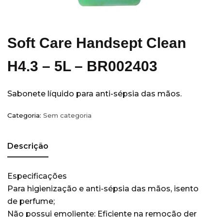
Equipamentos
(14)
Escritórios
(5)
Hobart
(3)
Soft Care Handsept Clean
Hospitais e Clínicas
(36)
H4.3 – 5L – BR002403
Hotéis
(28)
Indústria
(11)
Sabonete líquido para anti-sépsia das mãos.
Kimberly Clark
(77)
Acessórios
(7)
Categoria:
Sem categoria
Álcool Antisséptico
(3)
Guardanapo
(3)
Descrição
Higiene Pessoal
(49)
Papel Higienico
(7)
Especificações
Papel Toalha
(16)
Para higienização e anti-sépsia das mãos, isento
de perfume;
Sabonete
(6)
Não possui emoliente: Eficiente na remoção der
Wiper
(18)