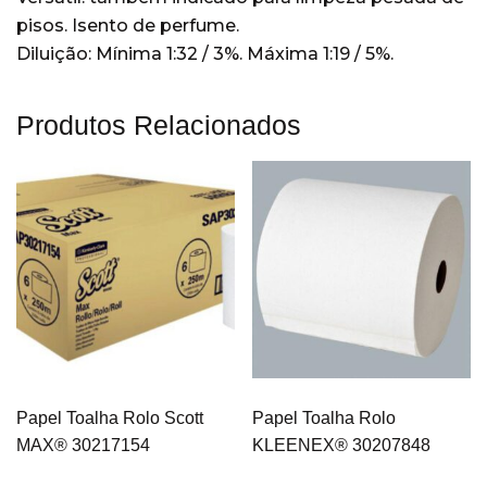
pisos. Isento de perfume.
Lavagem mecânica de louças
(15)
Diluição: Mínima 1:32 / 3%. Máxima 1:19 / 5%.
Cozinhas
(14)
Lavanderia
(21)
Produtos Relacionados
Limpadoras e Conservadoras
(2)
pisos
(2)
Restaurantes
(19)
Sem categoria
(204)
Veículos
(4)
Wiper
(22)
Papel Toalha Rolo Scott
Papel Toalha Rolo
MAX® 30217154
KLEENEX® 30207848