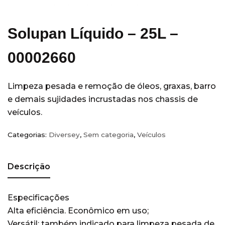
Equipamentos
(14)
Escritórios
(5)
Solupan Líquido – 25L –
Hobart
(3)
Hospitais e Clínicas
(36)
00002660
Hotéis
(28)
Indústria
(11)
Limpeza pesada e remoção de óleos, graxas, barro
e demais sujidades incrustadas nos chassis de
Kimberly Clark
(77)
veículos.
Acessórios
(7)
Álcool Antisséptico
(3)
Categorias:
Diversey
,
Sem categoria
,
Veículos
Guardanapo
(3)
Higiene Pessoal
(49)
Descrição
Papel Higienico
(7)
Papel Toalha
(16)
Especificações
Sabonete
(6)
Alta eficiência. Econômico em uso;
Versátil: também indicado para limpeza pesada de
Wiper
(18)