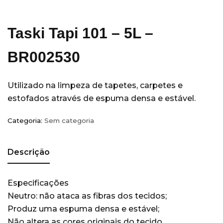
Equipamentos
(14)
Escritórios
(5)
Taski Tapi 101 – 5L –
Hobart
(3)
Hospitais e Clínicas
(36)
BR002530
Hotéis
(28)
Indústria
(11)
Utilizado na limpeza de tapetes, carpetes e
estofados através de espuma densa e estável.
Kimberly Clark
(77)
Acessórios
(7)
Categoria:
Sem categoria
Álcool Antisséptico
(3)
Guardanapo
(3)
Descrição
Higiene Pessoal
(49)
Papel Higienico
(7)
Especificações
Papel Toalha
(16)
Neutro: não ataca as fibras dos tecidos;
Sabonete
(6)
Produz uma espuma densa e estável;
Não altera as cores originais do tecido.
Wiper
(18)