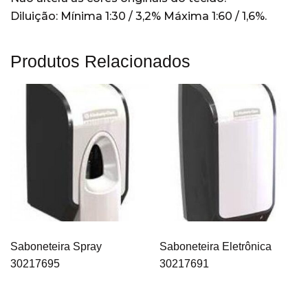
Diluição: Mínima 1:30 / 3,2% Máxima 1:60 / 1,6%.
Lavagem mecânica de louças
(15)
Cozinhas
(14)
Produtos Relacionados
Lavanderia
(21)
Limpadoras e Conservadoras
(2)
pisos
(2)
Restaurantes
(19)
Sem categoria
(204)
Veículos
(4)
Wiper
(22)
Saboneteira Spray
Saboneteira Eletrônica
30217695
30217691