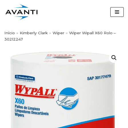
Skip
to
content
Início
»
Kimberly Clark
»
Wiper
»
Wiper Wipall X60 Rolo –
30212247
Busque por nome, marca ou
categoria:
Segmentos
Desinfetante
(3)
Detergentes Louça
(7)
Diversey
(64)