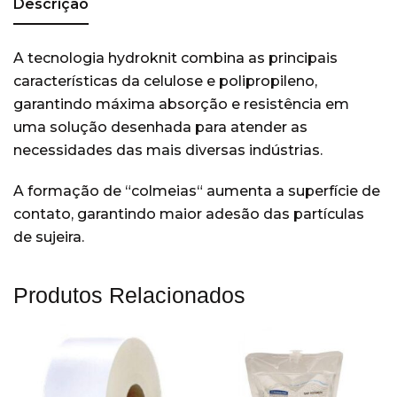
Descrição
Lavagem mecânica de louças
(15)
Cozinhas
(14)
A tecnologia hydroknit combina as principais
características da celulose e polipropileno,
Lavanderia
(21)
garantindo máxima absorção e resistência em
Limpadoras e Conservadoras
(2)
uma solução desenhada para atender as
pisos
(2)
necessidades das mais diversas indústrias.
Restaurantes
(19)
A formação de “colmeias“ aumenta a superfície de
Sem categoria
(204)
contato, garantindo maior adesão das partículas
Veículos
(4)
de sujeira.
Wiper
(22)
Produtos Relacionados