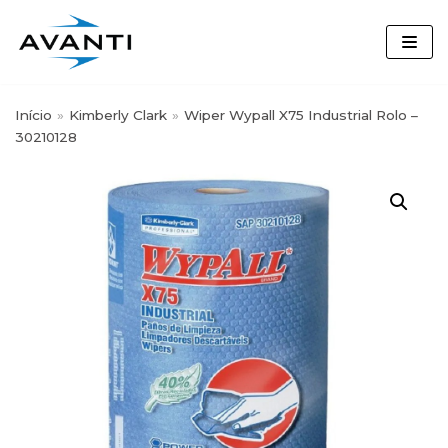
Skip
to
content
Início
»
Kimberly Clark
»
Wiper Wypall X75 Industrial Rolo –
30210128
Busque por nome, marca ou
categoria:
Segmentos
Desinfetante
(3)
Detergentes Louça
(7)
Diversey
(64)