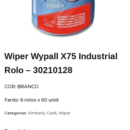
Equipamentos
(14)
Escritórios
(5)
Hobart
(3)
Hospitais e Clínicas
(36)
Hotéis
(28)
Indústria
(11)
Wiper Wypall X75 Industrial
Kimberly Clark
(77)
Acessórios
(7)
Rolo – 30210128
Álcool Antisséptico
(3)
Guardanapo
(3)
COR: BRANCO
Higiene Pessoal
(49)
Fardo: 6 rolos x 60 unid
Papel Higienico
(7)
Papel Toalha
(16)
Categorias:
Kimberly Clark
,
Wiper
Sabonete
(6)
Wiper
(18)